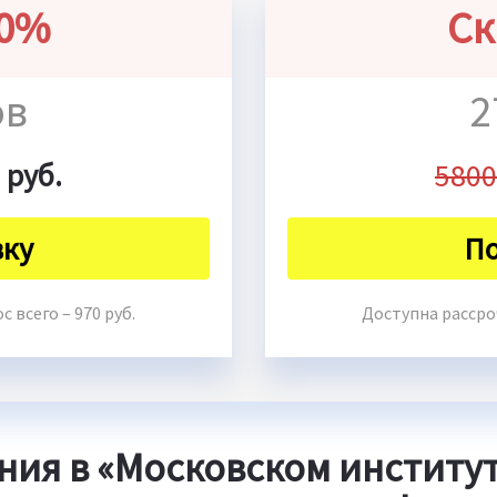
50%
Ск
ов
2
 руб.
5800
вку
По
 всего – 970 руб.
Доступна рассроч
ния в «Московском институ