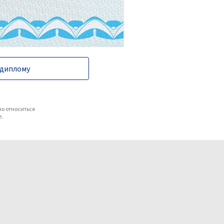
 диплому
но относиться
е.