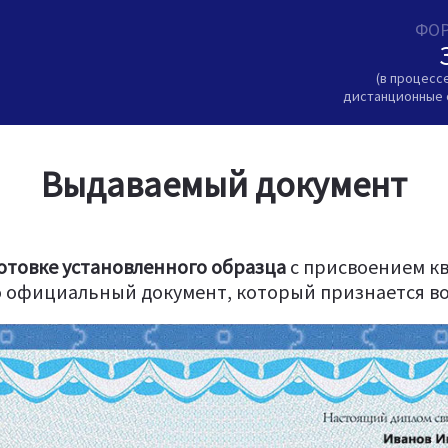
ФОР
(в процесс
дистанционные 
Выдаваемый документ
товке установленного образца
c присвоением к
 официальный документ, который признается во