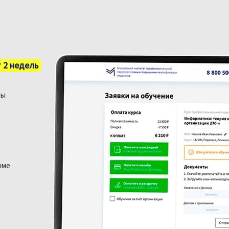
 2 недель
ты
име